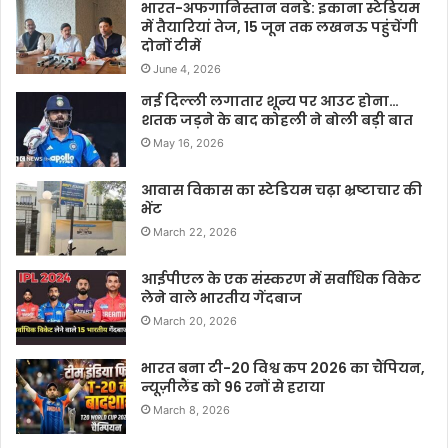
भारत-अफगानिस्तान वनडे: इकाना स्टेडियम
में तैयारियां तेज, 15 जून तक लखनऊ पहुंचेंगी
दोनों टीमें
June 4, 2026
नई दिल्ली लगातार शून्य पर आउट होना…
शतक जड़ने के बाद कोहली ने बोली बड़ी बात
May 16, 2026
आवास विकास का स्टेडियम चढ़ा भ्रष्टाचार की
भेंट
March 22, 2026
आईपीएल के एक संस्करण में सर्वाधिक विकेट
लेने वाले भारतीय गेंदबाज
March 20, 2026
भारत बना टी-20 विश्व कप 2026 का चैंपियन,
न्यूज़ीलैंड को 96 रनों से हराया
March 8, 2026