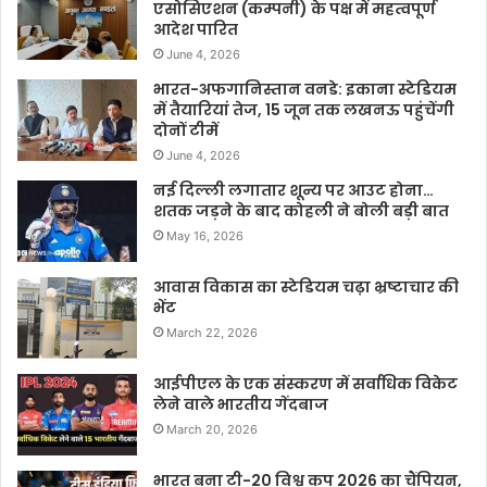
एसोसिएशन (कम्पनी) के पक्ष में महत्वपूर्ण
आदेश पारित
June 4, 2026
भारत-अफगानिस्तान वनडे: इकाना स्टेडियम
में तैयारियां तेज, 15 जून तक लखनऊ पहुंचेंगी
दोनों टीमें
June 4, 2026
नई दिल्ली लगातार शून्य पर आउट होना…
शतक जड़ने के बाद कोहली ने बोली बड़ी बात
May 16, 2026
आवास विकास का स्टेडियम चढ़ा भ्रष्टाचार की
भेंट
March 22, 2026
आईपीएल के एक संस्करण में सर्वाधिक विकेट
लेने वाले भारतीय गेंदबाज
March 20, 2026
भारत बना टी-20 विश्व कप 2026 का चैंपियन,