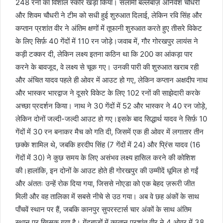
248 रनों का विशाल स्कोर खड़ा किया। सलामी बल्लेबाज़ अनिवेश चौधरी
और शिवम चौधरी ने टीम को सधी हुई शुरुआत दिलाई, लेकिन रवि सिंह और
कप्तान प्रशांत वीर ने अंतिम क्षणों में तूफानी शुरुआत करते हुए तीसरे विकेट
के लिए सिर्फ़ 40 गेंदों में 110 रन जोड़े।जवाब में, गौर गोरखपुर लायंस ने
कड़ी टक्कर दी, लेकिन लक्ष्य इतना कठिन था कि 200 का आंकड़ा पार
करने के बावजूद, वे लक्ष्य से चूक गए। उनकी पारी की शुरुआत खराब रही
और अंचित यादव पहले ही ओवर में आउट हो गए, लेकिन कप्तान अक्षदीप नाथ
और भास्कर भारद्वाज ने दूसरे विकेट के लिए 102 रनों की साझेदारी करके
अच्छा प्रदर्शन किया। नाथ ने 30 गेंदों में 52 और भास्कर ने 40 रन जोड़े,
लेकिन दोनों जल्दी-जल्दी आउट हो गए।इसके बाद सिद्धार्थ यादव ने सिर्फ़ 10
गेंदों में 30 रन बनाकर मैच को गति दी, जिसमें एक ही ओवर में लगातार तीन
छक्के शामिल थे, जबकि हरदीप सिंह (7 गेंदों में 24) और प्रिंस यादव (16
गेंदों में 30) ने कुछ समय के लिए असंभव लक्ष्य हासिल करने की कोशिश
की।हालांकि, इन दोनों के आउट होते ही गोरखपुर की उम्मीदें धूमिल हो गईं
और अंततः उन्हें रोक दिया गया, जिससे नोएडा को एक बेहद ज़रूरी जीत
मिली और वह तालिका में सबसे नीचे से उठ गया। अब वे छह अंकों के साथ
पाँचवें स्थान पर हैं, जबकि कानपुर सुपरस्टार्स चार अंकों के साथ अंतिम
स्थान पर खिसक गया है। गेंदबाजों में कप्तान प्रशांत वीर ने 4 ओवर में 38