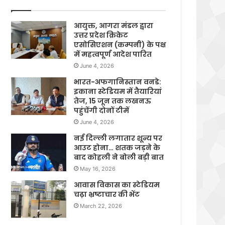
आयुक्त, आगरा मंडल द्वारा
उत्तर प्रदेश क्रिकेट
एसोसिएशन (कम्पनी) के पक्ष
में महत्वपूर्ण आदेश पारित
June 4, 2026
भारत-अफगानिस्तान वनडे:
इकाना स्टेडियम में तैयारियां
तेज, 15 जून तक लखनऊ
पहुंचेंगी दोनों टीमें
June 4, 2026
नई दिल्ली लगातार शून्य पर
आउट होना… शतक जड़ने के
बाद कोहली ने बोली बड़ी बात
May 16, 2026
आवास विकास का स्टेडियम
चढ़ा भ्रष्टाचार की भेंट
March 22, 2026