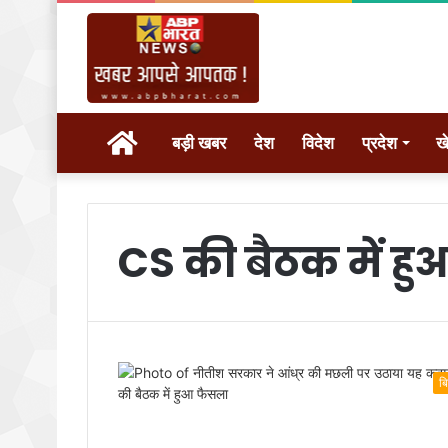
होम
बड़ी खबर
देश
विदेश
प्रदेश
ख
CS की बैठक में ह
ब