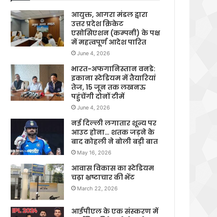
आयुक्त, आगरा मंडल द्वारा
उत्तर प्रदेश क्रिकेट
एसोसिएशन (कम्पनी) के पक्ष
में महत्वपूर्ण आदेश पारित
June 4, 2026
भारत-अफगानिस्तान वनडे:
इकाना स्टेडियम में तैयारियां
तेज, 15 जून तक लखनऊ
पहुंचेंगी दोनों टीमें
June 4, 2026
नई दिल्ली लगातार शून्य पर
आउट होना… शतक जड़ने के
बाद कोहली ने बोली बड़ी बात
May 16, 2026
आवास विकास का स्टेडियम
चढ़ा भ्रष्टाचार की भेंट
March 22, 2026
आईपीएल के एक संस्करण में