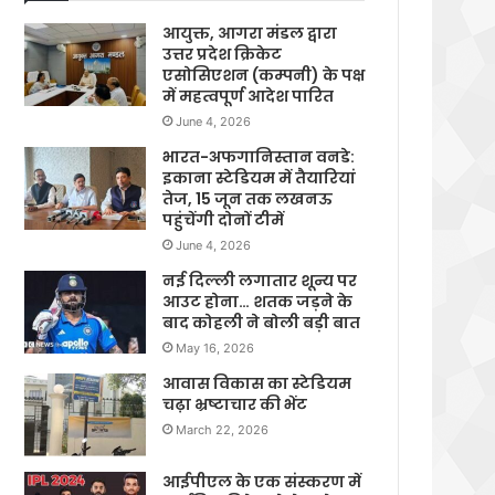
आयुक्त, आगरा मंडल द्वारा
उत्तर प्रदेश क्रिकेट
एसोसिएशन (कम्पनी) के पक्ष
में महत्वपूर्ण आदेश पारित
June 4, 2026
भारत-अफगानिस्तान वनडे:
इकाना स्टेडियम में तैयारियां
तेज, 15 जून तक लखनऊ
पहुंचेंगी दोनों टीमें
June 4, 2026
नई दिल्ली लगातार शून्य पर
आउट होना… शतक जड़ने के
बाद कोहली ने बोली बड़ी बात
May 16, 2026
आवास विकास का स्टेडियम
चढ़ा भ्रष्टाचार की भेंट
March 22, 2026
आईपीएल के एक संस्करण में