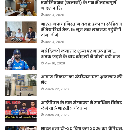
एसोसिएशन (कम्पनी) के पक्ष में महत्वपूर्ण
आदेश पारित
June 4, 2026
भारत-अफगानिस्तान वनडे: इकाना स्टेडियम
में तैयारियां तेज, 15 जून तक लखनऊ पहुंचेंगी
दोनों टीमें
June 4, 2026
नई दिल्ली लगातार शून्य पर आउट होना…
शतक जड़ने के बाद कोहली ने बोली बड़ी बात
May 16, 2026
आवास विकास का स्टेडियम चढ़ा भ्रष्टाचार की
भेंट
March 22, 2026
आईपीएल के एक संस्करण में सर्वाधिक विकेट
लेने वाले भारतीय गेंदबाज
March 20, 2026
भारत बना टी-20 विश्व कप 2026 का चैंपियन,