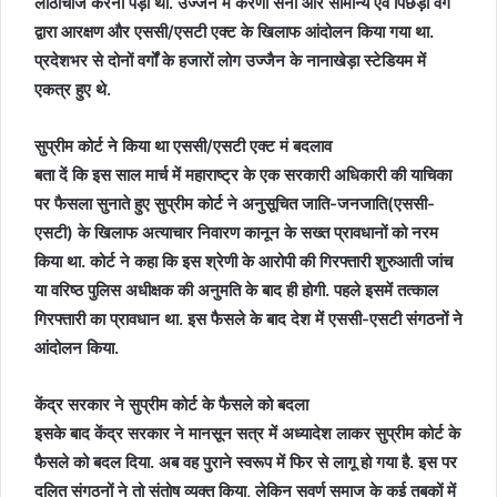
लाठीचार्ज करना पड़ा था. उज्जैन में करणी सेना और सामान्य एवं पिछड़ा वर्ग
द्वारा आरक्षण और एससी/एसटी एक्ट के खिलाफ आंदोलन किया गया था.
प्रदेशभर से दोनों वर्गों के हजारों लोग उज्जैन के नानाखेड़ा स्टेडियम में
एकत्र हुए थे.
सुप्रीम कोर्ट ने किया था एससी/एसटी एक्ट मं बदलाव
बता दें कि इस साल मार्च में महाराष्‍ट्र के एक सरकारी अधिकारी की याचिका
पर फैसला सुनाते हुए सुप्रीम कोर्ट ने अनुसूचित जाति-जनजाति(एससी-
एसटी) के खिलाफ अत्‍याचार निवारण कानून के सख्‍त प्रावधानों को नरम
किया था. कोर्ट ने कहा कि इस श्रेणी के आरोपी की गिरफ्तारी शुरुआती जांच
या वरिष्‍ठ पुलिस अधीक्षक की अनुमति के बाद ही होगी. पहले इसमें तत्‍काल
गिरफ्तारी का प्रावधान था. इस फैसले के बाद देश में एससी-एसटी संगठनों ने
आंदोलन किया.
केंद्र सरकार ने सुप्रीम कोर्ट के फैसले को बदला
इसके बाद केंद्र सरकार ने मानसून सत्र में अध्‍यादेश लाकर सुप्रीम कोर्ट के
फैसले को बदल दिया. अब वह पुराने स्‍वरूप में फिर से लागू हो गया है. इस पर
दलित संगठनों ने तो संतोष व्‍यक्‍त किया, लेकिन सवर्ण समाज के कई तबकों में