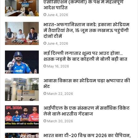
एसोसिएशन (कम्पनी) के पक्ष में महत्वपूर्ण
आदेश पारित
June 4, 2026
भारत-अफगानिस्तान वनडे: इकाना स्टेडियम
में तैयारियां तेज, 15 जून तक लखनऊ पहुंचेंगी
दोनों टीमें
June 4, 2026
नई दिल्ली लगातार शून्य पर आउट होना…
शतक जड़ने के बाद कोहली ने बोली बड़ी बात
May 16, 2026
आवास विकास का स्टेडियम चढ़ा भ्रष्टाचार की
भेंट
March 22, 2026
आईपीएल के एक संस्करण में सर्वाधिक विकेट
लेने वाले भारतीय गेंदबाज
March 20, 2026
भारत बना टी-20 विश्व कप 2026 का चैंपियन,