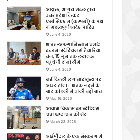
आयुक्त, आगरा मंडल द्वारा
उत्तर प्रदेश क्रिकेट
एसोसिएशन (कम्पनी) के पक्ष
में महत्वपूर्ण आदेश पारित
June 4, 2026
भारत-अफगानिस्तान वनडे:
इकाना स्टेडियम में तैयारियां
तेज, 15 जून तक लखनऊ
पहुंचेंगी दोनों टीमें
June 4, 2026
नई दिल्ली लगातार शून्य पर
आउट होना… शतक जड़ने के
बाद कोहली ने बोली बड़ी बात
May 16, 2026
आवास विकास का स्टेडियम
चढ़ा भ्रष्टाचार की भेंट
March 22, 2026
आईपीएल के एक संस्करण में