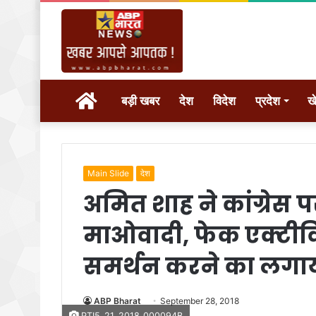
होम
बड़ी खबर
देश
विदेश
प्रदेश
ख
Main Slide
देश
अमित शाह ने कांग्रेस पर
माओवादी, फेक एक्टीविस्
समर्थन करने का लगा
ABP Bharat
September 28, 2018
PTI5_21_2018_000094B