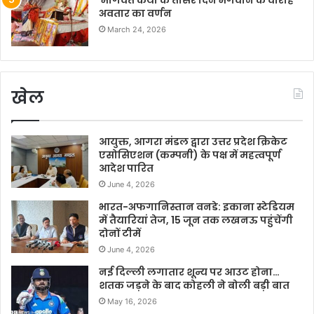
भागवत कथा के तीसरे दिन भगवान के वाराह
अवतार का वर्णन
March 24, 2026
खेल
आयुक्त, आगरा मंडल द्वारा उत्तर प्रदेश क्रिकेट
एसोसिएशन (कम्पनी) के पक्ष में महत्वपूर्ण
आदेश पारित
June 4, 2026
भारत-अफगानिस्तान वनडे: इकाना स्टेडियम
में तैयारियां तेज, 15 जून तक लखनऊ पहुंचेंगी
दोनों टीमें
June 4, 2026
नई दिल्ली लगातार शून्य पर आउट होना…
शतक जड़ने के बाद कोहली ने बोली बड़ी बात
May 16, 2026