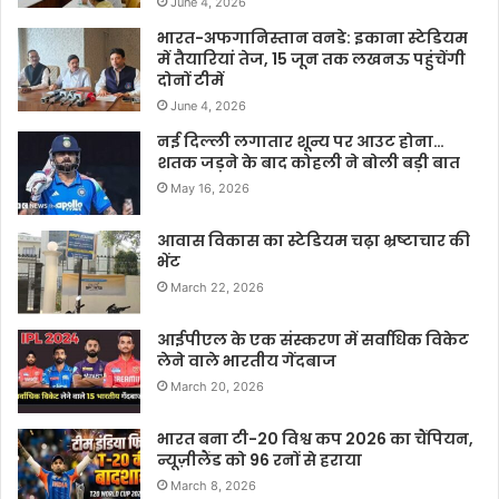
June 4, 2026
भारत-अफगानिस्तान वनडे: इकाना स्टेडियम
में तैयारियां तेज, 15 जून तक लखनऊ पहुंचेंगी
दोनों टीमें
June 4, 2026
नई दिल्ली लगातार शून्य पर आउट होना…
शतक जड़ने के बाद कोहली ने बोली बड़ी बात
May 16, 2026
आवास विकास का स्टेडियम चढ़ा भ्रष्टाचार की
भेंट
March 22, 2026
आईपीएल के एक संस्करण में सर्वाधिक विकेट
लेने वाले भारतीय गेंदबाज
March 20, 2026
भारत बना टी-20 विश्व कप 2026 का चैंपियन,
न्यूज़ीलैंड को 96 रनों से हराया
March 8, 2026