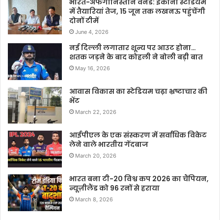
भारत-अफगानिस्तान वनडे: इकाना स्टेडियम
में तैयारियां तेज, 15 जून तक लखनऊ पहुंचेंगी
दोनों टीमें
June 4, 2026
नई दिल्ली लगातार शून्य पर आउट होना…
शतक जड़ने के बाद कोहली ने बोली बड़ी बात
May 16, 2026
आवास विकास का स्टेडियम चढ़ा भ्रष्टाचार की
भेंट
March 22, 2026
आईपीएल के एक संस्करण में सर्वाधिक विकेट
लेने वाले भारतीय गेंदबाज
March 20, 2026
भारत बना टी-20 विश्व कप 2026 का चैंपियन,
न्यूज़ीलैंड को 96 रनों से हराया
March 8, 2026