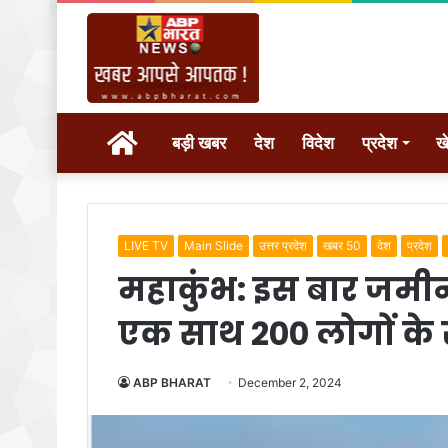
होम
बड़ी खबर
देश
विदेश
प्रदेश
ख
LIVE TV
Main Slide
उत्तर प्रदेश
खबर 50
देश
प्रदेश
महाकुंभ: इस बार जमीन
एक साथ 200 लोगों के र
ABP BHARAT
December 2, 2024