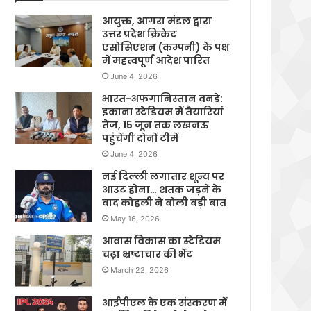
आयुक्त, आगरा मंडल द्वारा
उत्तर प्रदेश क्रिकेट
एसोसिएशन (कम्पनी) के पक्ष
में महत्वपूर्ण आदेश पारित
June 4, 2026
भारत-अफगानिस्तान वनडे:
इकाना स्टेडियम में तैयारियां
तेज, 15 जून तक लखनऊ
पहुंचेंगी दोनों टीमें
June 4, 2026
नई दिल्ली लगातार शून्य पर
आउट होना… शतक जड़ने के
बाद कोहली ने बोली बड़ी बात
May 16, 2026
आवास विकास का स्टेडियम
चढ़ा भ्रष्टाचार की भेंट
March 22, 2026
आईपीएल के एक संस्करण में