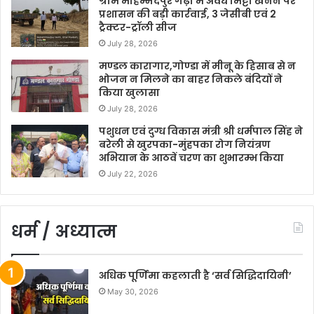
ग्राम मोहम्मदपुर गढ़ी में अवैध मिट्टी खनन पर
प्रशासन की बड़ी कार्रवाई, 3 जेसीबी एवं 2
ट्रैक्टर-ट्रॉली सीज
July 28, 2026
मण्डल कारागार,गोण्डा में मीनू के हिसाब से न
भोजन न मिलने का बाहर निकले बंदियों ने
किया खुलासा
July 28, 2026
पशुधन एवं दुग्ध विकास मंत्री श्री धर्मपाल सिंह ने
बरेली से खुरपका-मुंहपका रोग नियंत्रण
अभियान के आठवें चरण का शुभारम्भ किया
July 22, 2026
धर्म / अध्यात्म
अधिक पूर्णिमा कहलाती है ‘सर्व सिद्धिदायिनी’
May 30, 2026