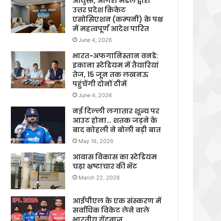
आयुक्त, आगरा मंडल द्वारा
उत्तर प्रदेश क्रिकेट
एसोसिएशन (कम्पनी) के पक्ष
में महत्वपूर्ण आदेश पारित
June 4, 2026
भारत-अफगानिस्तान वनडे:
इकाना स्टेडियम में तैयारियां
तेज, 15 जून तक लखनऊ
पहुंचेंगी दोनों टीमें
June 4, 2026
नई दिल्ली लगातार शून्य पर
आउट होना… शतक जड़ने के
बाद कोहली ने बोली बड़ी बात
May 16, 2026
आवास विकास का स्टेडियम
चढ़ा भ्रष्टाचार की भेंट
March 22, 2026
आईपीएल के एक संस्करण में
सर्वाधिक विकेट लेने वाले
भारतीय गेंदबाज