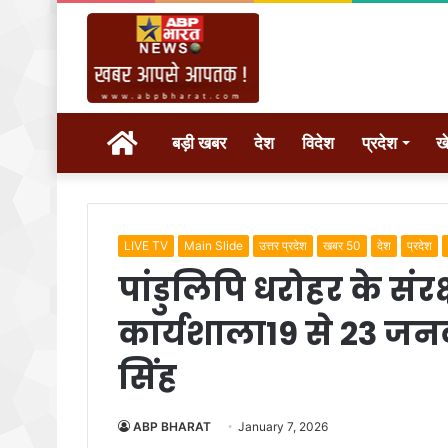
होम
बड़ी खबर
देश
विदेश
प्रदेश
ख
LIVE TV
Main Slide
उत्तर प्रदेश
खबर 50
देश
प्रदेश
पांडुलिपि धरोहर के संरक
कार्यशाला19 से 23 
सिंह
ABP BHARAT
January 7, 2026