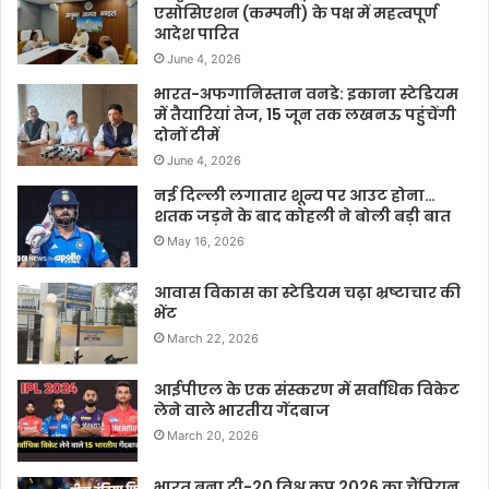
एसोसिएशन (कम्पनी) के पक्ष में महत्वपूर्ण
आदेश पारित
June 4, 2026
भारत-अफगानिस्तान वनडे: इकाना स्टेडियम
में तैयारियां तेज, 15 जून तक लखनऊ पहुंचेंगी
दोनों टीमें
June 4, 2026
नई दिल्ली लगातार शून्य पर आउट होना…
शतक जड़ने के बाद कोहली ने बोली बड़ी बात
May 16, 2026
आवास विकास का स्टेडियम चढ़ा भ्रष्टाचार की
भेंट
March 22, 2026
आईपीएल के एक संस्करण में सर्वाधिक विकेट
लेने वाले भारतीय गेंदबाज
March 20, 2026
भारत बना टी-20 विश्व कप 2026 का चैंपियन,