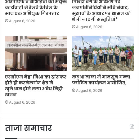
आरपीएफ व सीआईबी की संयुक्त
पिछड़ा वर्ग के आरक्षण पर
कार्यवाही में रेलवे केबिल के
जनप्रतिनिधियों से सीधे संवाद,
साथ एक अभियुक्त गिरफ्तार
सुझावों के आधार पर शासन को
भेजी जाएंगी संस्तुतियां*
August 6, 2026
August 6, 2026
एसडीएम नेहा मिश्रा का ट्रांसफर
कटुआ नाला में मानसून गन्ना
होते ही करनैलगंज क्षेत्र में
प्लांटिंग कार्यक्रम आयोजित,
खुलेआम होने लगा अवैध मिट्टी
August 6, 2026
खनन
August 6, 2026
ताजा समाचार