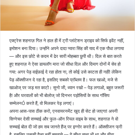
एक्ट्रेस शहनाज़ गिल ने हाल ही में ट्री प्लांटेशन ड्राइव को सिर्फ इवेंट नहीं,
इमोशन बना दिया। उन्होंने अपने दादा प्यारा सिंह की याद में एक पौधा लगाया
— और इस छोटे से कदम में ढेर सारी मोहब्बत छुपी थी। दिल से बात करते
हुए शहनाज़ ने ऐसा डायलॉग मारा जो सीधा दिल और दिमाग दोनों में सेव हो
गया: अगर पेड़ वाईफ़ाई दे रहा होता ना, तो कोई उसे काटता ही नहीं! लेकिन
पेड़ ऑक्सीजन दे रहा है, इसलिए सबको प्रॉब्लम है। फल खाओ, मजे से
खाओज् पर जड़ मत काटो। सुनो जी, ध्यान रखो – पेड़ लगाओ, बहुत जरूरी
है! और घरवालों को भी बोलोज् जो दिनभर पड़ोसियों के साथ गॉसिप
सम्मेलनÓ करते हैं, वो मिलकर पेड़ लगाएं।
अपना आस-पास ठीक करो, एनवायरनमेंट खुद ही सेट हो जाएगा! अपनी
सिग्नेचर देसी सच्चाई और फुल-ऑन रियल वाइब के साथ, शहनाज़ ने वो
सच्चाई बोल दी जो हम सब जानते हैंज् पर इग्नोर करते हैं। ऑक्सीजन फ्री
है, इसलिए उसकी वैल्यू नहीं समझते — ये सीधा ताना भी था और मीठा