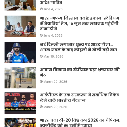
आदेश पारित
June 4, 2026
भारत-अफगानिस्तान वनडे: इकाना स्टेडियम
में तैयारियां तेज, 15 जून तक लखनऊ पहुंचेंगी
दोनों टीमें
June 4, 2026
नई दिल्ली लगातार शून्य पर आउट होना…
शतक जड़ने के बाद कोहली ने बोली बड़ी बात
May 16, 2026
आवास विकास का स्टेडियम चढ़ा भ्रष्टाचार की
भेंट
March 22, 2026
आईपीएल के एक संस्करण में सर्वाधिक विकेट
लेने वाले भारतीय गेंदबाज
March 20, 2026
भारत बना टी-20 विश्व कप 2026 का चैंपियन,
न्यूज़ीलैंड को 96 रनों से हराया