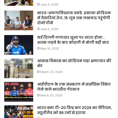
June 4, 2026
भारत-अफगानिस्तान वनडे: इकाना स्टेडियम
में तैयारियां तेज, 15 जून तक लखनऊ पहुंचेंगी
दोनों टीमें
June 4, 2026
नई दिल्ली लगातार शून्य पर आउट होना…
शतक जड़ने के बाद कोहली ने बोली बड़ी बात
May 16, 2026
आवास विकास का स्टेडियम चढ़ा भ्रष्टाचार की
भेंट
March 22, 2026
आईपीएल के एक संस्करण में सर्वाधिक विकेट
लेने वाले भारतीय गेंदबाज
March 20, 2026
भारत बना टी-20 विश्व कप 2026 का चैंपियन,
न्यूज़ीलैंड को 96 रनों से हराया