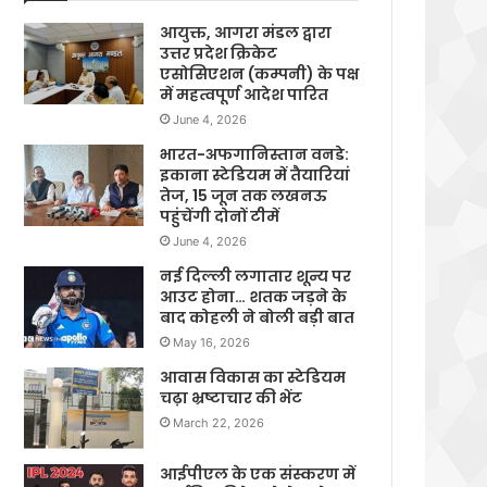
आयुक्त, आगरा मंडल द्वारा
उत्तर प्रदेश क्रिकेट
एसोसिएशन (कम्पनी) के पक्ष
में महत्वपूर्ण आदेश पारित
June 4, 2026
भारत-अफगानिस्तान वनडे:
इकाना स्टेडियम में तैयारियां
तेज, 15 जून तक लखनऊ
पहुंचेंगी दोनों टीमें
June 4, 2026
नई दिल्ली लगातार शून्य पर
आउट होना… शतक जड़ने के
बाद कोहली ने बोली बड़ी बात
May 16, 2026
आवास विकास का स्टेडियम
चढ़ा भ्रष्टाचार की भेंट
March 22, 2026
आईपीएल के एक संस्करण में