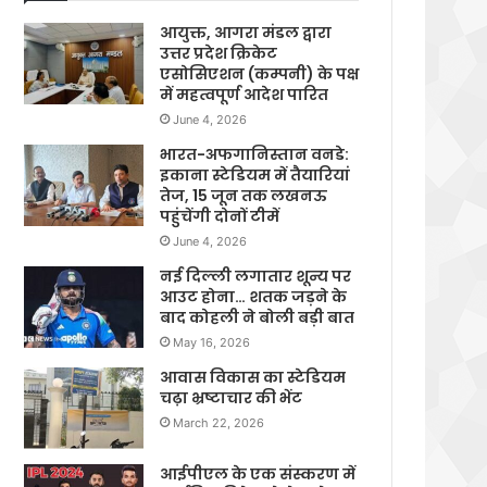
आयुक्त, आगरा मंडल द्वारा
उत्तर प्रदेश क्रिकेट
एसोसिएशन (कम्पनी) के पक्ष
में महत्वपूर्ण आदेश पारित
June 4, 2026
भारत-अफगानिस्तान वनडे:
इकाना स्टेडियम में तैयारियां
तेज, 15 जून तक लखनऊ
पहुंचेंगी दोनों टीमें
June 4, 2026
नई दिल्ली लगातार शून्य पर
आउट होना… शतक जड़ने के
बाद कोहली ने बोली बड़ी बात
May 16, 2026
आवास विकास का स्टेडियम
चढ़ा भ्रष्टाचार की भेंट
March 22, 2026
आईपीएल के एक संस्करण में