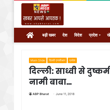
होम
बड़ी खबर
देश
विदेश
प्रदेश
ख
Main Slide
दिल्ली एनसीआर
प्रदेश
दिल्ली: साध्वी से दुष्क
नामी बाबा…
ABP Bharat
June 11, 2018