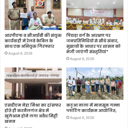
आरपीएफ व सीआईबी की संयुक्त
पिछड़ा वर्ग के आरक्षण पर
कार्यवाही में रेलवे केबिल के
जनप्रतिनिधियों से सीधे संवाद,
साथ एक अभियुक्त गिरफ्तार
सुझावों के आधार पर शासन को
भेजी जाएंगी संस्तुतियां*
August 6, 2026
August 6, 2026
एसडीएम नेहा मिश्रा का ट्रांसफर
कटुआ नाला में मानसून गन्ना
होते ही करनैलगंज क्षेत्र में
प्लांटिंग कार्यक्रम आयोजित,
खुलेआम होने लगा अवैध मिट्टी
August 6, 2026
खनन