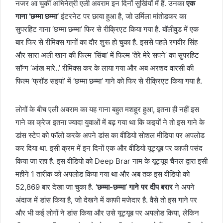
नजर आ चुकीं अभिनेत्री एली अवराम इन दिनों सुर्खियों में हैं. उनका
एक
गाना ‘छम्मा छम्मा’
इंटरनेट पर छाया हुआ है, जो उर्मिला मांतोडकर का
सुपरहिट गाना ‘छम्‍मा छम्‍मा’ फिर से रीक्रिएट किया गया है. बॉलीवुड में एक
बार फिर से रीमिक्‍स गानों का दौर शुरू हो चुका है. इससे पहले रणवीर सिंह
और सारा अली खान की फिल्‍म ‘सिंबा’ में फिल्‍म ‘तेरे मेरे सपने’ का सुपरहिट
सॉन्‍ग ‘आंख मारे..’ रीमिक्‍स कर के लाया गया और अब अरशद वारसी की
फिल्‍म ‘फ्रॉड सइयां’ में ‘छम्‍मा छम्‍मा’ गाने को फिर से रीक्रिएट किया गया है.
लोगों के बीच एली अवराम का यह गाना बहुत मशहूर हुआ, इतना ही नहीं इस
गाने का क्रेज इतना ज्‍यादा युवाओं में बढ़ गया था कि कइयों ने तो इस गाने के
डांस स्‍टेप को फॉलो करके अपने डांस का वीडियो सोशल मीडिया पर अपलोड
कर दिया था. इसी क्रम में इन दिनों एक और वीडियो यूट्यूब पर काफी पसंद
किया जा रहा है. इस वीडियो को Deep Brar नाम के यूट्यूब चैनल द्वारा इसी
महीने 1 तारीक को अपलोड किया गया था और अब तक इस वीडियो को
52,869 बार देखा जा चुका है.
‘छम्मा-छम्मा’ गाने पर दीप बरार
ने अपने
अंदाज में डांस किया है, जो देखने में काफी मजेदार है. वैसे तो इस गाने पर
और भी कई लोगों ने डांस किया और उसे यूट्यूब पर अपलोड किया, लेकिन