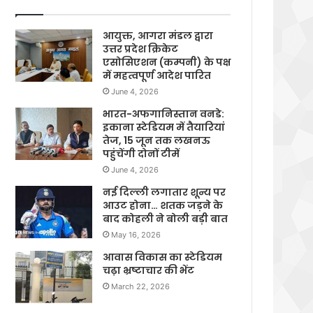
आयुक्त, आगरा मंडल द्वारा
उत्तर प्रदेश क्रिकेट
एसोसिएशन (कम्पनी) के पक्ष
में महत्वपूर्ण आदेश पारित
June 4, 2026
भारत-अफगानिस्तान वनडे:
इकाना स्टेडियम में तैयारियां
तेज, 15 जून तक लखनऊ
पहुंचेंगी दोनों टीमें
June 4, 2026
नई दिल्ली लगातार शून्य पर
आउट होना… शतक जड़ने के
बाद कोहली ने बोली बड़ी बात
May 16, 2026
आवास विकास का स्टेडियम
चढ़ा भ्रष्टाचार की भेंट
March 22, 2026