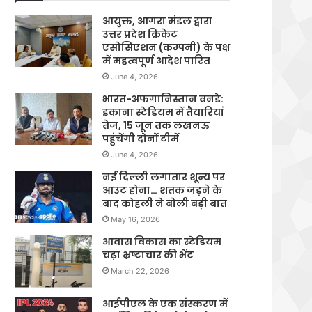
आयुक्त, आगरा मंडल द्वारा
उत्तर प्रदेश क्रिकेट
एसोसिएशन (कम्पनी) के पक्ष
में महत्वपूर्ण आदेश पारित
June 4, 2026
भारत-अफगानिस्तान वनडे:
इकाना स्टेडियम में तैयारियां
तेज, 15 जून तक लखनऊ
पहुंचेंगी दोनों टीमें
June 4, 2026
नई दिल्ली लगातार शून्य पर
आउट होना… शतक जड़ने के
बाद कोहली ने बोली बड़ी बात
May 16, 2026
आवास विकास का स्टेडियम
चढ़ा भ्रष्टाचार की भेंट
March 22, 2026
आईपीएल के एक संस्करण में