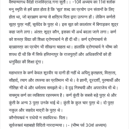
वैश्‍यान्मागध वैदेहो राजविप्राड.गना सुतौ।। -10वें अध्याय का 11वां श्‍लोक
मनु स्मृति से हमें ज्ञात होता है कि ‘सूत’ शब्द का प्रयोग उन संतानों के लिए
होता था, जो ब्राह्मण कन्या से क्षत्रिय पिता द्वारा उत्पन्न हों। लेकिन कर्णतो
सूत्र पुत्र नहीं, सूर्यदेव के पु‍त्र थे। इस सूत को कालांतर में बिगाड़कर शूद्र
कहा जाने लगा। अंतत: शूद्र कौन, इसका भी अर्थ बदला जाने लगा। कर्ण
को शस्त्र विद्या की शिक्षा द्रोणाचार्य ने ही दी थी। कर्ण द्रोणाचार्य से
ब्रह्मास्त्र का प्रयोग भी सीखना चाहता था। हालांकि द्रोणाचार्य ने भीष्म को
शपथ दी थी कि मैं सिर्फ हस्तिनापुर के राजपुत्रों और अधिकारियों को ही
धनुर्विद्या की शिक्षा दूंगा।
महाभारत के कर्ण केवल शूरवीर या दानी ही नहीं थे अपितु कृतज्ञता, मित्रता,
सौहार्द, त्याग और तपस्या का प्रतिमान भी थे। वे ज्ञानी, दूरदर्शी, पुरुषार्थी और
नीतिज्ञ भी थे और धर्मतत्व समझते थे। वे दृढ़ निश्‍चयी और अपराजेय भी थे।
सचमुच कर्ण का व्यक्तित्व रहस्यमय है। कर्ण कुंती के सबसे बड़े पुत्र थे और
कुंती के अन्य 3 पुत्र उनके भाई थे। कुंती के कुल चार पुत्र थे। दो पुत्र
नकुल और सहदेव माद्री के पुत्र थे।
कौन्तेयस्त्वं न राधेयो न तवाधिरथः पिता।
सूर्यजस्त्वं महाबाहो विदितो नारदान्मया।।- (भीष्म पर्व 30वां अध्याय)