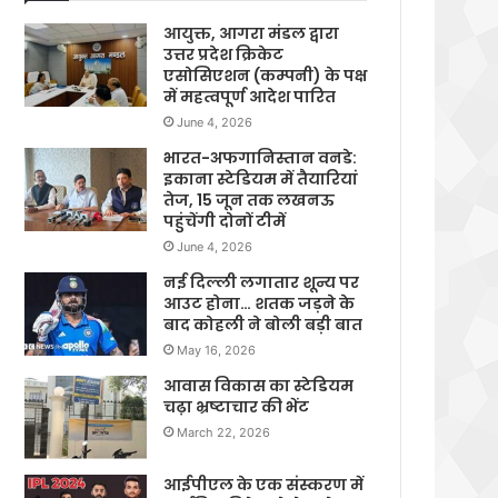
आयुक्त, आगरा मंडल द्वारा
उत्तर प्रदेश क्रिकेट
एसोसिएशन (कम्पनी) के पक्ष
में महत्वपूर्ण आदेश पारित
June 4, 2026
भारत-अफगानिस्तान वनडे:
इकाना स्टेडियम में तैयारियां
तेज, 15 जून तक लखनऊ
पहुंचेंगी दोनों टीमें
June 4, 2026
नई दिल्ली लगातार शून्य पर
आउट होना… शतक जड़ने के
बाद कोहली ने बोली बड़ी बात
May 16, 2026
आवास विकास का स्टेडियम
चढ़ा भ्रष्टाचार की भेंट
March 22, 2026
आईपीएल के एक संस्करण में