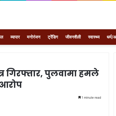
ेल
व्यापार
मनोरंजन
ट्रेंडिग
जीवनशैली
स्वास्थ्य
धर्म/अ
ात्र गिरफ्तार, पुलवामा हमले
ै आरोप
1 minute read