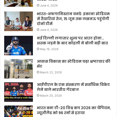
June 4, 2026
भारत-अफगानिस्तान वनडे: इकाना स्टेडियम
में तैयारियां तेज, 15 जून तक लखनऊ पहुंचेंगी
दोनों टीमें
June 4, 2026
नई दिल्ली लगातार शून्य पर आउट होना…
शतक जड़ने के बाद कोहली ने बोली बड़ी बात
May 16, 2026
आवास विकास का स्टेडियम चढ़ा भ्रष्टाचार की
भेंट
March 22, 2026
आईपीएल के एक संस्करण में सर्वाधिक विकेट
लेने वाले भारतीय गेंदबाज
March 20, 2026
भारत बना टी-20 विश्व कप 2026 का चैंपियन,
न्यूज़ीलैंड को 96 रनों से हराया