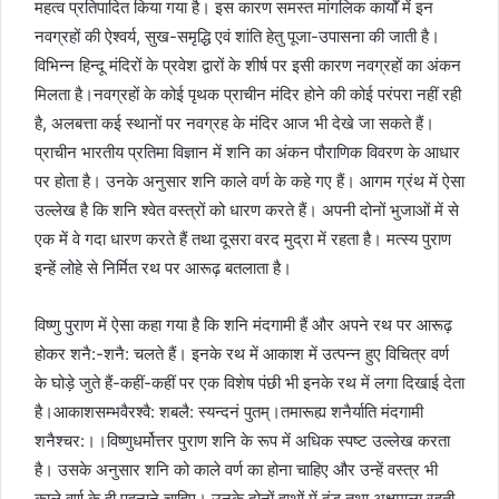
महत्व प्रतिपादित किया गया है। इस कारण समस्त मांगलिक कार्यों में इन
नवग्रहों की ऐश्वर्य, सुख-समृद्धि एवं शांति हेतु पूजा-उपासना की जाती है।
विभिन्न हिन्दू मंदिरों के प्रवेश द्वारों के शीर्ष पर इसी कारण नवग्रहों का अंकन
मिलता है।नवग्रहों के कोई पृथक प्राचीन मंदिर होने की कोई परंपरा नहीं रही
है, अलबत्ता कई स्थानों पर नवग्रह के मंदिर आज भी देखे जा सकते हैं।
प्राचीन भारतीय प्रतिमा विज्ञान में शनि का अंकन पौराणिक विवरण के आधार
पर होता है। उनके अनुसार शनि काले वर्ण के कहे गए हैं। आगम ग्रंथ में ऐसा
उल्लेख है कि शनि श्वेत वस्त्रों को धारण करते हैं। अपनी दोनों भुजाओं में से
एक में वे गदा धारण करते हैं तथा दूसरा वरद मुद्रा में रहता है। मत्स्य पुराण
इन्हें लोहे से निर्मित रथ पर आरूढ़ बतलाता है।
विष्णु पुराण में ऐसा कहा गया है कि शनि मंदगामी हैं और अपने रथ पर आरूढ़
होकर शनै:-शनै: चलते हैं। इनके रथ में आकाश में उत्पन्न हुए विचित्र वर्ण
के घोड़े जुते हैं-कहीं-कहीं पर एक विशेष पंछी भी इनके रथ में लगा दिखाई देता
है।आकाशसम्भवैरश्वै: शबलै: स्यन्दनं पुतम्।तमारूह्य शनैर्याति मंदगामी
शनैश्चर:।।विष्णुधर्मोत्तर पुराण शनि के रूप में अधिक स्पष्ट उल्लेख करता
है। उसके अनुसार शनि को काले वर्ण का होना चाहिए और उन्हें वस्त्र भी
काले वर्ण के ही पहनाने चाहिए। उनके दोनों हाथों में दंड तथा अक्षमाला रहती