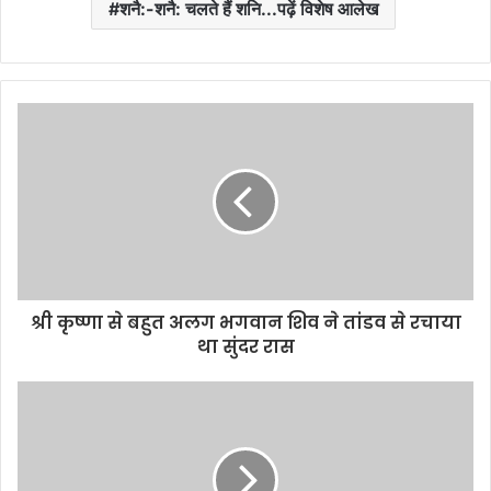
शनै:-शनै: चलते हैं शनि...पढ़ें विशेष आलेख
श्री कृष्णा से बहुत अलग भगवान शिव ने तांडव से रचाया
था सुंदर रास