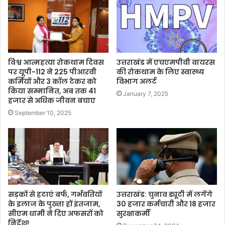
विश्व आत्महत्या रोकथाम दिवस
उत्तराखंड में एचएमपीवी वायरस
पर यूपी-112 ने 225 पीआरवी
की रोकथाम के लिए स्वास्थ्य
कर्मियों और 3 कॉल टेकर को
विभाग अलर्ट
किया सम्मानित, अब तक 41
January 7, 2025
हजार से अधिक जीवन बचाए
September 10, 2025
सड़कों से हटाएं बर्फ, गर्भवतियों
उत्तराखंड: चुनाव ड्यूटी में लगेंगे
के इलाज के पुख्ता हों इंतजाम,
30 हजार कर्मचारी और 18 हजार
सीएम धामी ने दिए अफसरों को
सुरक्षाकर्मी
निर्देश!