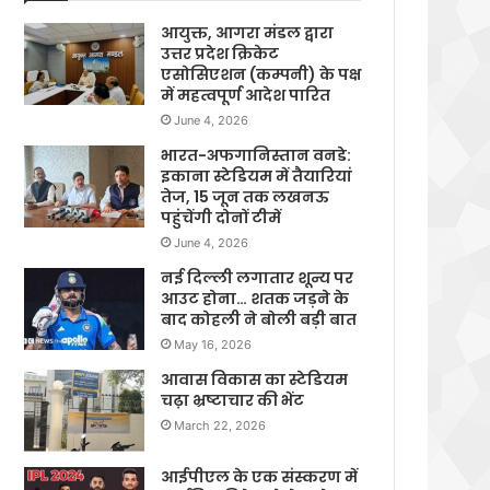
आयुक्त, आगरा मंडल द्वारा
उत्तर प्रदेश क्रिकेट
एसोसिएशन (कम्पनी) के पक्ष
में महत्वपूर्ण आदेश पारित
June 4, 2026
भारत-अफगानिस्तान वनडे:
इकाना स्टेडियम में तैयारियां
तेज, 15 जून तक लखनऊ
पहुंचेंगी दोनों टीमें
June 4, 2026
नई दिल्ली लगातार शून्य पर
आउट होना… शतक जड़ने के
बाद कोहली ने बोली बड़ी बात
May 16, 2026
आवास विकास का स्टेडियम
चढ़ा भ्रष्टाचार की भेंट
March 22, 2026
आईपीएल के एक संस्करण में