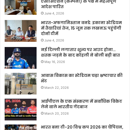
एसोसिएशन (कम्पनी) के पक्ष में महत्वपूर्ण
आदेश पारित
June 4, 2026
भारत-अफगानिस्तान वनडे: इकाना स्टेडियम
में तैयारियां तेज, 15 जून तक लखनऊ पहुंचेंगी
दोनों टीमें
June 4, 2026
नई दिल्ली लगातार शून्य पर आउट होना…
शतक जड़ने के बाद कोहली ने बोली बड़ी बात
May 16, 2026
आवास विकास का स्टेडियम चढ़ा भ्रष्टाचार की
भेंट
March 22, 2026
आईपीएल के एक संस्करण में सर्वाधिक विकेट
लेने वाले भारतीय गेंदबाज
March 20, 2026
भारत बना टी-20 विश्व कप 2026 का चैंपियन,