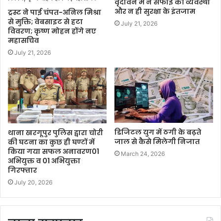
वृंदावन में न सफाई की व्यवस्था
और न ही सुरक्षा के इंतजाम
ट्रस्ट ने पाई चंपत-अनिल मिश्रा
से मुक्ति; वेबसाइट से हटा
July 21, 2026
विवरण; कृष्ण मोहन होंगे नए
महासचिव
July 21, 2026
डिजिटल युग में ठगी के बढ़ते
थाना खरगूपुर पुलिस द्वारा चोरी
जाल से कैसे मिलेगी निजात
की घटना का कुछ ही घण्टों में
किया गया सफल अनावरण01
March 24, 2026
अभियुक्त व 01 अभियुक्ता
गिरफ्तार
July 20, 2026