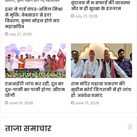
वृंदावन में न सफाई की व्यवस्था
और न ही सुरक्षा के इंतजाम
ट्रस्ट ने पाई चंपत-अनिल मिश्रा
से मुक्ति; वेबसाइट से हटा
July 21, 2026
विवरण; कृष्ण मोहन होंगे नए
महासचिव
July 21, 2026
एसआईटी जांच कर रही, दूध का
राम मंदिर चढ़ावा प्रकरण की
दूध-पानी का पानी होगा: सीएम
सुप्रीम कोर्ट निगरानी में हो जांच
योगी
हो: अवधेश प्रसाद
June 19, 2026
June 15, 2026
ताजा समाचार