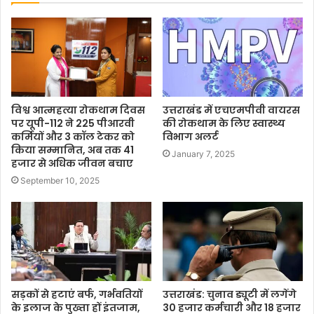
विश्व आत्महत्या रोकथाम दिवस
उत्तराखंड में एचएमपीवी वायरस
पर यूपी-112 ने 225 पीआरवी
की रोकथाम के लिए स्वास्थ्य
कर्मियों और 3 कॉल टेकर को
विभाग अलर्ट
किया सम्मानित, अब तक 41
January 7, 2025
हजार से अधिक जीवन बचाए
September 10, 2025
सड़कों से हटाएं बर्फ, गर्भवतियों
उत्तराखंड: चुनाव ड्यूटी में लगेंगे
के इलाज के पुख्ता हों इंतजाम,
30 हजार कर्मचारी और 18 हजार