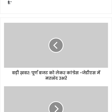
है.”
बड़ी ख़बर: पूर्ण बजट को लेकर कांग्रेस -जेडीएस में
मतभेद उभरे