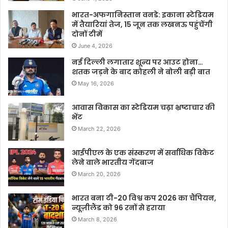
भारत-अफगानिस्तान वनडे: इकाना स्टेडियम
में तैयारियां तेज, 15 जून तक लखनऊ पहुंचेंगी
दोनों टीमें
June 4, 2026
नई दिल्ली लगातार शून्य पर आउट होना…
शतक जड़ने के बाद कोहली ने बोली बड़ी बात
May 16, 2026
आवास विकास का स्टेडियम चढ़ा भ्रष्टाचार की
भेंट
March 22, 2026
आईपीएल के एक संस्करण में सर्वाधिक विकेट
लेने वाले भारतीय गेंदबाज
March 20, 2026
भारत बना टी-20 विश्व कप 2026 का चैंपियन,
न्यूज़ीलैंड को 96 रनों से हराया
March 8, 2026