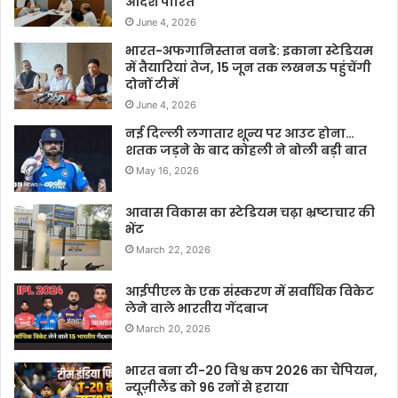
आदेश पारित
June 4, 2026
भारत-अफगानिस्तान वनडे: इकाना स्टेडियम
में तैयारियां तेज, 15 जून तक लखनऊ पहुंचेंगी
दोनों टीमें
June 4, 2026
नई दिल्ली लगातार शून्य पर आउट होना…
शतक जड़ने के बाद कोहली ने बोली बड़ी बात
May 16, 2026
आवास विकास का स्टेडियम चढ़ा भ्रष्टाचार की
भेंट
March 22, 2026
आईपीएल के एक संस्करण में सर्वाधिक विकेट
लेने वाले भारतीय गेंदबाज
March 20, 2026
भारत बना टी-20 विश्व कप 2026 का चैंपियन,
न्यूज़ीलैंड को 96 रनों से हराया