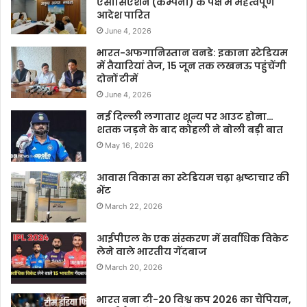
एसोसिएशन (कम्पनी) के पक्ष में महत्वपूर्ण
आदेश पारित
June 4, 2026
भारत-अफगानिस्तान वनडे: इकाना स्टेडियम
में तैयारियां तेज, 15 जून तक लखनऊ पहुंचेंगी
दोनों टीमें
June 4, 2026
नई दिल्ली लगातार शून्य पर आउट होना…
शतक जड़ने के बाद कोहली ने बोली बड़ी बात
May 16, 2026
आवास विकास का स्टेडियम चढ़ा भ्रष्टाचार की
भेंट
March 22, 2026
आईपीएल के एक संस्करण में सर्वाधिक विकेट
लेने वाले भारतीय गेंदबाज
March 20, 2026
भारत बना टी-20 विश्व कप 2026 का चैंपियन,