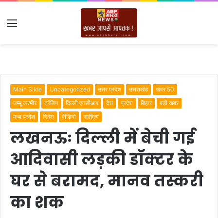
Menu
Main Slide
Uncategorized
उत्तर प्रदेश
उत्तराखंड
खबर 50
जम्मू कश्मीर
ट्रेंडिग
दिल्ली एनसीआर
देश
प्रदेश
बिहार
बड़ी खबर
मध्य प्रदेश
विदेश
वीडियो
साहित्य
लखनऊः दिल्ली में बेची गई
आदिवासी लड़की डॉक्टर के
घर से बरामद, मानव तस्करी
का शक