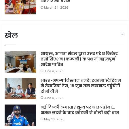
अवतार का वर्णन
March 24, 2026
खेल
आयुक्त, आगरा मंडल द्वारा उत्तर प्रदेश क्रिकेट
एसोसिएशन (कम्पनी) के पक्ष में महत्वपूर्ण
आदेश पारित
June 4, 2026
भारत-अफगानिस्तान वनडे: इकाना स्टेडियम
में तैयारियां तेज, 15 जून तक लखनऊ पहुंचेंगी
दोनों टीमें
June 4, 2026
नई दिल्ली लगातार शून्य पर आउट होना…
शतक जड़ने के बाद कोहली ने बोली बड़ी बात
May 16, 2026