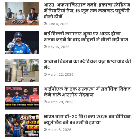
भारत-अफगानिस्तान वनडे: इकाना स्टेडियम
में तैयारियां तेज, 15 जून तक लखनऊ पहुंचेंगी
दोनों टीमें
June 4, 2026
नई दिल्ली लगातार शून्य पर आउट होना…
शतक जड़ने के बाद कोहली ने बोली बड़ी बात
May 16, 2026
आवास विकास का स्टेडियम चढ़ा भ्रष्टाचार की
भेंट
March 22, 2026
आईपीएल के एक संस्करण में सर्वाधिक विकेट
लेने वाले भारतीय गेंदबाज
March 20, 2026
भारत बना टी-20 विश्व कप 2026 का चैंपियन,
न्यूज़ीलैंड को 96 रनों से हराया
March 8, 2026