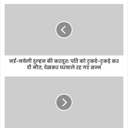
नई-नवेली दुल्‍हन की करतूत: पति को टुकडे-टुकड़े कर
दी मौत, देखकर घरवाले रह गए सन्‍न