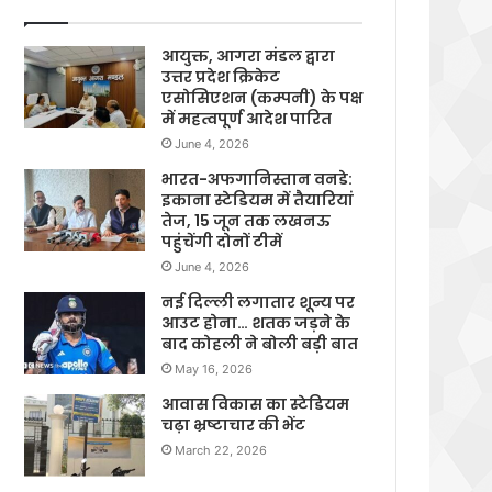
आयुक्त, आगरा मंडल द्वारा
उत्तर प्रदेश क्रिकेट
एसोसिएशन (कम्पनी) के पक्ष
में महत्वपूर्ण आदेश पारित
June 4, 2026
भारत-अफगानिस्तान वनडे:
इकाना स्टेडियम में तैयारियां
तेज, 15 जून तक लखनऊ
पहुंचेंगी दोनों टीमें
June 4, 2026
नई दिल्ली लगातार शून्य पर
आउट होना… शतक जड़ने के
बाद कोहली ने बोली बड़ी बात
May 16, 2026
आवास विकास का स्टेडियम
चढ़ा भ्रष्टाचार की भेंट
March 22, 2026