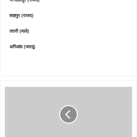
शाहपुर (राजद)
तरारी (माले)
अगिआंव (जदयू)