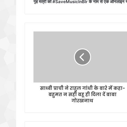
गृह मंत्री को #SaveMusicInBlr के नाम से एक ऑनलाइन याचिका
साध्वी प्राची ने राहुल गांधी के बारे में कहा-
बहुमत न सही बहू ही दिला दें बाबा
गोरखनाथ