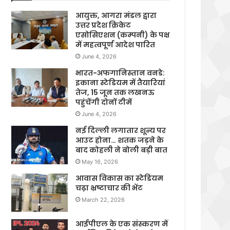
आयुक्त, आगरा मंडल द्वारा
उत्तर प्रदेश क्रिकेट
एसोसिएशन (कम्पनी) के पक्ष
में महत्वपूर्ण आदेश पारित
June 4, 2026
भारत-अफगानिस्तान वनडे:
इकाना स्टेडियम में तैयारियां
तेज, 15 जून तक लखनऊ
पहुंचेंगी दोनों टीमें
June 4, 2026
नई दिल्ली लगातार शून्य पर
आउट होना… शतक जड़ने के
बाद कोहली ने बोली बड़ी बात
May 16, 2026
आवास विकास का स्टेडियम
चढ़ा भ्रष्टाचार की भेंट
March 22, 2026
आईपीएल के एक संस्करण में