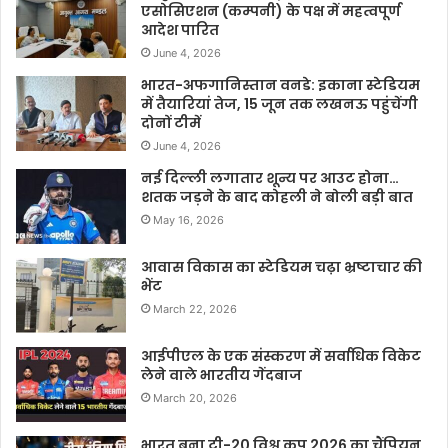
एसोसिएशन (कम्पनी) के पक्ष में महत्वपूर्ण
आदेश पारित
June 4, 2026
भारत-अफगानिस्तान वनडे: इकाना स्टेडियम
में तैयारियां तेज, 15 जून तक लखनऊ पहुंचेंगी
दोनों टीमें
June 4, 2026
नई दिल्ली लगातार शून्य पर आउट होना…
शतक जड़ने के बाद कोहली ने बोली बड़ी बात
May 16, 2026
आवास विकास का स्टेडियम चढ़ा भ्रष्टाचार की
भेंट
March 22, 2026
आईपीएल के एक संस्करण में सर्वाधिक विकेट
लेने वाले भारतीय गेंदबाज
March 20, 2026
भारत बना टी-20 विश्व कप 2026 का चैंपियन,