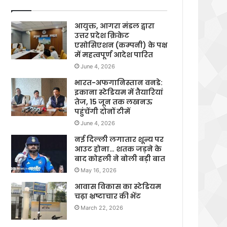
आयुक्त, आगरा मंडल द्वारा
उत्तर प्रदेश क्रिकेट
एसोसिएशन (कम्पनी) के पक्ष
में महत्वपूर्ण आदेश पारित
June 4, 2026
भारत-अफगानिस्तान वनडे:
इकाना स्टेडियम में तैयारियां
तेज, 15 जून तक लखनऊ
पहुंचेंगी दोनों टीमें
June 4, 2026
नई दिल्ली लगातार शून्य पर
आउट होना… शतक जड़ने के
बाद कोहली ने बोली बड़ी बात
May 16, 2026
आवास विकास का स्टेडियम
चढ़ा भ्रष्टाचार की भेंट
March 22, 2026