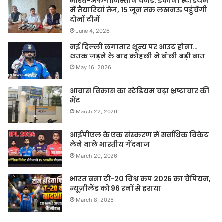
भारत-अफगानिस्तान वनडे: इकाना स्टेडियम
में तैयारियां तेज, 15 जून तक लखनऊ पहुंचेंगी
दोनों टीमें
June 4, 2026
नई दिल्ली लगातार शून्य पर आउट होना…
शतक जड़ने के बाद कोहली ने बोली बड़ी बात
May 16, 2026
आवास विकास का स्टेडियम चढ़ा भ्रष्टाचार की
भेंट
March 22, 2026
आईपीएल के एक संस्करण में सर्वाधिक विकेट
लेने वाले भारतीय गेंदबाज
March 20, 2026
भारत बना टी-20 विश्व कप 2026 का चैंपियन,
न्यूज़ीलैंड को 96 रनों से हराया
March 8, 2026