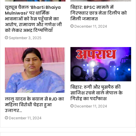
यूट्यूब चैनल ‘Bharti Bhaiya
बिहार: BPSC मामले में
Mulniwasi’ पर धार्मिक
गिरफ्तार छात्र नेता दिलीप को
भावनाओं को ठेस पहुँचाने का
मिली जमानत
आरोप, रामायण और गणेश जी
December 11, 2024
को लेकर अभद्र टिप्पणियाँ
September 3, 2025
बिहार: ठगी और घुसपैठ की
साजिश रचने वाले नेपाल के
गिरोह का पर्दाफाश
लालू यादव के बयान से RJD का
महिला विरोधी चेहरा हुआ
December 11, 2024
उजागर…
December 11, 2024