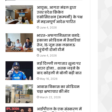
आयुक्त, आगरा मंडल द्वारा
उत्तर प्रदेश क्रिकेट
एसोसिएशन (कम्पनी) के पक्ष
में महत्वपूर्ण आदेश पारित
June 4, 2026
भारत-अफगानिस्तान वनडे:
इकाना स्टेडियम में तैयारियां
तेज, 15 जून तक लखनऊ
पहुंचेंगी दोनों टीमें
June 4, 2026
नई दिल्ली लगातार शून्य पर
आउट होना… शतक जड़ने के
बाद कोहली ने बोली बड़ी बात
May 16, 2026
आवास विकास का स्टेडियम
चढ़ा भ्रष्टाचार की भेंट
March 22, 2026
आईपीएल के एक संस्करण में