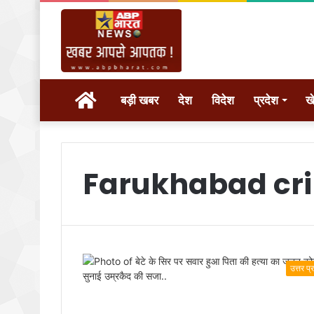
होम
बड़ी खबर
देश
विदेश
प्रदेश
ख
Farukhabad cr
उत्तर प्