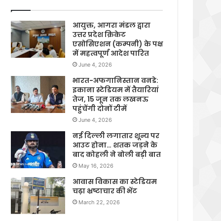
आयुक्त, आगरा मंडल द्वारा
उत्तर प्रदेश क्रिकेट
एसोसिएशन (कम्पनी) के पक्ष
में महत्वपूर्ण आदेश पारित
June 4, 2026
भारत-अफगानिस्तान वनडे:
इकाना स्टेडियम में तैयारियां
तेज, 15 जून तक लखनऊ
पहुंचेंगी दोनों टीमें
June 4, 2026
नई दिल्ली लगातार शून्य पर
आउट होना… शतक जड़ने के
बाद कोहली ने बोली बड़ी बात
May 16, 2026
आवास विकास का स्टेडियम
चढ़ा भ्रष्टाचार की भेंट
March 22, 2026